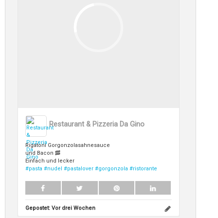
Restaurant & Pizzeria Da Gino
Rigatoni Gorgonzolasahnesauce
und Bacon 🥓
Einfach und lecker
#pasta
#nudel
#pastalover
#gorgonzola
#ristorante
Gepostet:
Vor drei Wochen