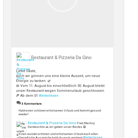
Restaurant & Pizzeria Da Gino
Liebe Gäste,
auch wir gönnen uns eine kleine Auszeit, um neue
Energie zu tanken. 🌿
📅 Vom 11. August bis einschließlich 30. August bleibt
unser Restaurant wegen Sommerurlaub geschlossen.
🍕 Ab dem 01
Weiterlesen
4 Kommentare
Habt einen schönen erholsamen Urlaub und kommt gesund
wieder!
Restaurant & Pizzeria Da Gino
Fred Martiny
Dankeschön 🙏 wir geben unser Bestes 😀
Einen wunderschönen und erholsamen Urlaub euch allen.
Weiterlesen
Genießt die Auszeit,die habt ihr euch verdient