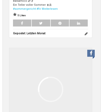
Balsamico 🌿🍋
Ein Teller voller Sommer ☀️⛱️
#sommergericht
#fri
Weiterlesen
5 Likes
Gepostet:
Letzten Monat