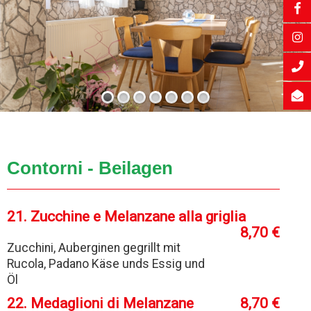
Contorni - Beilagen
21. Zucchine e Melanzane alla griglia
8,70 €
Zucchini, Auberginen gegrillt mit
Rucola, Padano Käse unds Essig und
Öl
22. Medaglioni di Melanzane
8,70 €