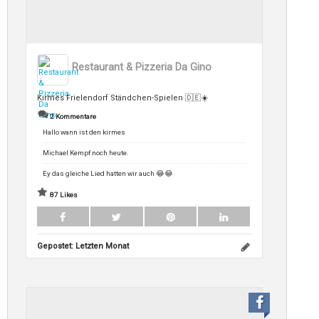
Restaurant & Pizzeria Da Gino
Kirmes Frielendorf Ständchen-Spielen 🇩🇪☀️
2 Kommentare
Hallo wann ist den kirmes
Michael Kempf noch heute.
Ey das gleiche Lied hatten wir auch 😂😂
87 Likes
Gepostet:
Letzten Monat